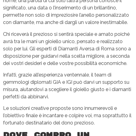
nome, una parola di cui solo l’altra persona conosce il
significato, una data o l’inserimento di un brillantino,
permette non solo di impreziosire l’anello personalizzato
con diamante, ma anche di dargli un valore inestimabile.
Chi riceverà il prezioso si sentirà speciale e amato poiché
avrà tra le mani un gioiello unico, pensato e realizzato
solo per lui. Gli esperti di Diamanti Aversa di Roma sono a
disposizione per guidarvi nella scelta migliore, a seconda
dei vostri desideri e delle vostre possibilità economiche.
Infatti, grazie all’esperienza ventennale, il team di
gemmologi diplomati GIA e IGI può darvi un supporto su
misura, aiutandovi a scegliere il gioiello giusto e i diamanti
perfetti da abbinarvi.
Le soluzioni creative proposte sono innumerevoli e
l’obiettivo finale è incantare e colpire voi, ma soprattutto il
fortunato destinatario del dono prezioso.
Dove compro un