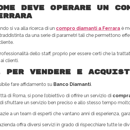
ome deve operare un co
errara
do si va alla ricerca di un
compro diamanti a Ferrara
è mo
raddistinta da una serie di parametri tali che permettono effet
liente.
essionalità dello staff, proprio per essere certi che la tratt
 clienti.
e per vendere e acquist
ibile fare affidamento su
Banco Diamanti
.
tà di Roma, si pone l’obiettivo di offrire un servizio di
comprav
no di sfruttare un servizio ben preciso e allo stesso tempo molt
razie a un team di esperti che vantano anni di esperienza, 
enda offra diversi servizi in grado di rispecchiare tutte le div