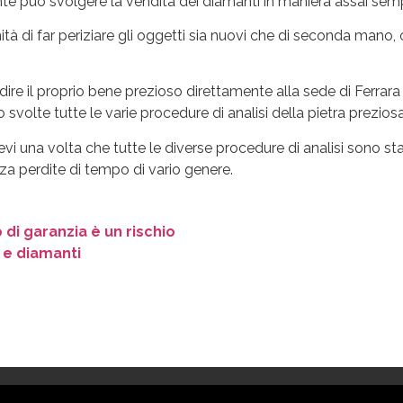
ente può svolgere la vendita dei diamanti in maniera assai semp
nità di far periziare gli oggetti sia nuovi che di seconda mano,
dire il proprio bene prezioso direttamente alla sede di Ferrara
lte tutte le varie procedure di analisi della pietra preziosa
vi una volta che tutte le diverse procedure di analisi sono sta
a perdite di tempo di vario genere.
 di garanzia è un rischio
 e diamanti
Condizioni di utilizzo
Privacy