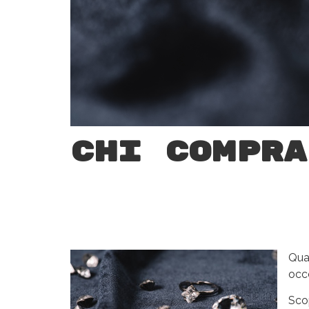
Chi compra
Qua
occo
Scop