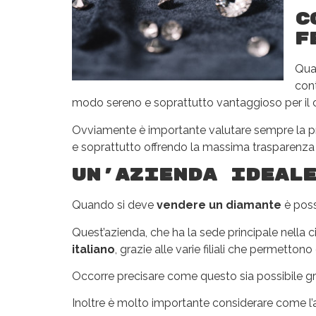
C
F
Quan
cont
modo sereno e soprattutto vantaggioso per il c
Ovviamente è importante valutare sempre la prof
e soprattutto offrendo la massima trasparenza ai
Un’azienda ideal
Quando si deve
vendere un diamante
è poss
Quest’azienda, che ha la sede principale nella cit
italiano
, grazie alle varie filiali che permetto
Occorre precisare come questo sia possibile g
Inoltre è molto importante considerare come l’azi