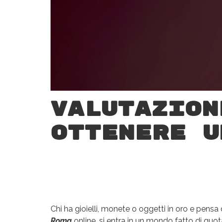
Valutazion
ottenere u
Chi ha gioielli, monete o oggetti in oro e pensa
Roma
online, si entra in un mondo fatto di qu