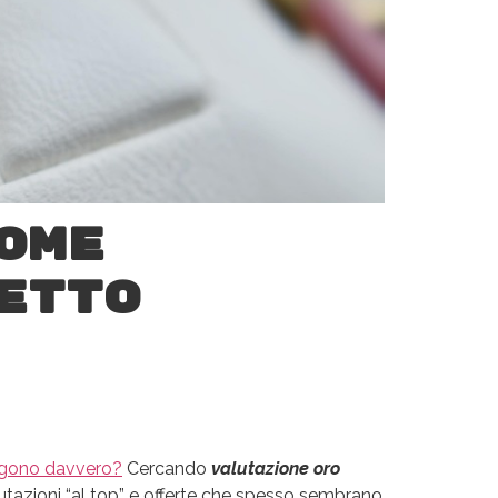
ome
etto
gono davvero?
Cercando
valutazione oro
utazioni “al top” e offerte che spesso sembrano