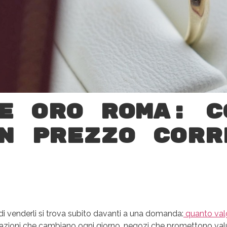
e oro Roma: c
n prezzo corr
 di venderli si trova subito davanti a una domanda:
quanto val
otazioni che cambiano ogni giorno, negozi che promettono val