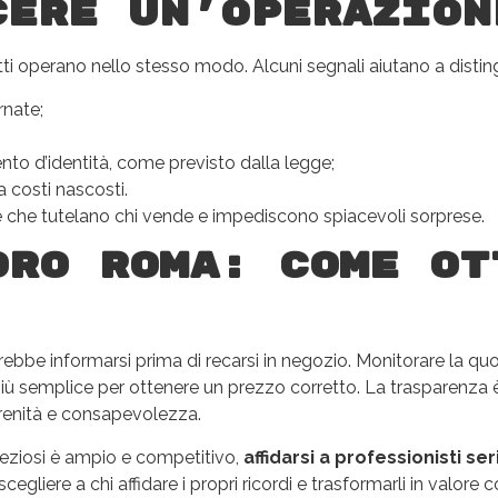
cere un’operazion
 operano nello stesso modo. Alcuni segnali aiutano a distingu
rnate;
to d’identità, come previsto dalla legge;
a costi nascosti.
 che tutelano chi vende e impediscono spiacevoli sorprese.
oro Roma: come ot
ebbe informarsi prima di recarsi in negozio. Monitorare la quota
 più semplice per ottenere un prezzo corretto. La trasparenza 
erenità e consapevolezza.
reziosi è ampio e competitivo,
affidarsi a professionisti ser
egliere a chi affidare i propri ricordi e trasformarli in valore 