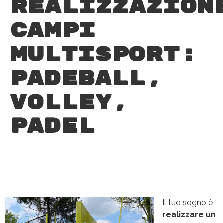
Realizzazion
campi
multisport:
Padeball,
Volley,
Padel
Il tuo sogno è
realizzare un