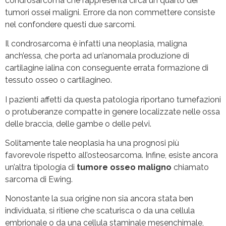
condrosarcoma che rappresenta circa un quarto dei
tumori ossei maligni. Errore da non commettere consiste
nel confondere questi due sarcomi.
Il condrosarcoma è infatti una neoplasia, maligna
anch’essa, che porta ad un’anomala produzione di
cartilagine ialina con conseguente errata formazione di
tessuto osseo o cartilagineo.
I pazienti affetti da questa patologia riportano tumefazioni
o protuberanze compatte in genere localizzate nelle ossa
delle braccia, delle gambe o delle pelvi.
Solitamente tale neoplasia ha una prognosi più
favorevole rispetto all’osteosarcoma. Infine, esiste ancora
un’altra tipologia di
tumore osseo maligno
chiamato
sarcoma di Ewing.
Nonostante la sua origine non sia ancora stata ben
individuata, si ritiene che scaturisca o da una cellula
embrionale o da una cellula staminale mesenchimale,