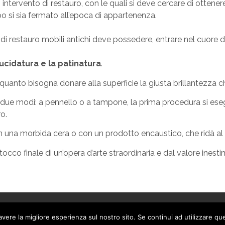
n intervento di restauro, con le quali si deve cercare di otte
o si sia fermato all’epoca di appartenenza.
di restauro mobili antichi deve possedere, entrare nel cuore del
lucidatura e la patinatura
.
uanto bisogna donare alla superficie la giusta brillantezza che
in due modi: a pennello o a tampone, la prima procedura si es
o.
con una morbida cera o con un prodotto encaustico, che ridà al 
 tocco finale di un’opera d’arte straordinaria e dal valore inesti
Condizioni di utilizzo
Privacy
avere la migliore esperienza sul nostro sito. Se continui ad utilizzare qu