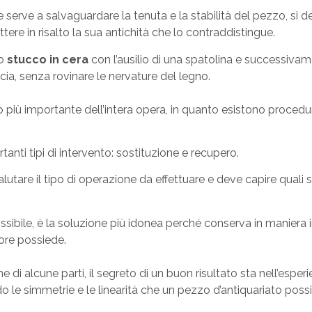
erve a salvaguardare la tenuta e la stabilità del pezzo, si deve
ttere in risalto la sua antichità che lo contraddistingue.
lo
stucco in cera
con l’ausilio di una spatolina e successiva
scia, senza rovinare le nervature del legno.
più importante dell’intera opera, in quanto esistono procedur
tanti tipi di intervento: sostituzione e recupero.
lutare il tipo di operazione da effettuare e deve capire quali
sibile, è la soluzione più idonea perché conserva in maniera in
tore possiede.
e di alcune parti, il segreto di un buon risultato sta nell’esper
ndo le simmetrie e le linearità che un pezzo d’antiquariato poss