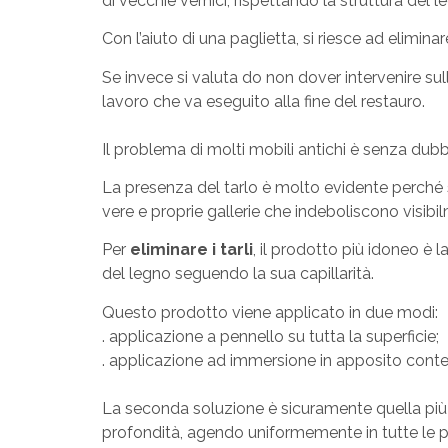
di vecchie vernici, rispettando la struttura del l
Con l’aiuto di una paglietta, si riesce ad elimin
Se invece si valuta do non dover intervenire sul
lavoro che va eseguito alla fine del restauro.
Il problema di molti mobili antichi è senza dubbio 
La presenza del tarlo è molto evidente perché si 
vere e proprie gallerie che indeboliscono visibi
Per
eliminare i tarli
, il prodotto più idoneo è 
del legno seguendo la sua capillarità.
Questo prodotto viene applicato in due modi:
. applicazione a pennello su tutta la superficie;
. applicazione ad immersione in apposito conte
La seconda soluzione è sicuramente quella più 
profondità, agendo uniformemente in tutte le par