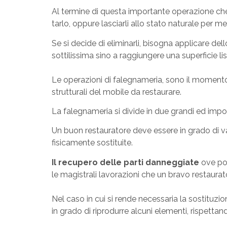
Al termine di questa importante operazione che s
tarlo, oppure lasciarli allo stato naturale per me
Se si decide di eliminarli, bisogna applicare del
sottilissima sino a raggiungere una superficie li
Le operazioni di falegnameria, sono il momento 
strutturali del mobile da restaurare.
La falegnameria si divide in due grandi ed impor
Un buon restauratore deve essere in grado di va
fisicamente sostituite.
Il recupero delle parti danneggiate
ove pos
le magistrali lavorazioni che un bravo restaura
Nel caso in cui si rende necessaria la sostituzion
in grado di riprodurre alcuni elementi, rispetta