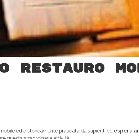
o restauro mo
e nobile ed è storicamente praticata da sapienti ed
esperti ar
e questa straordinaria attività.