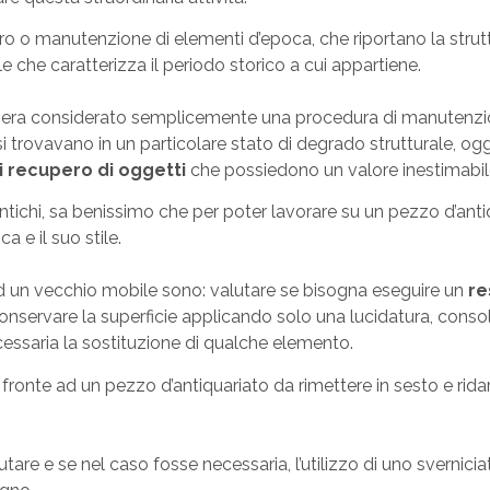
tauro o manutenzione di elementi d’epoca, che riportano la stru
ile che caratterizza il periodo storico a cui appartiene.
re era considerato semplicemente una procedura di manutenzi
i trovavano in un particolare stato di degrado strutturale, og
i recupero di oggetti
che possiedono un valore inestimabil
antichi, sa benissimo che per poter lavorare su un pezzo d’ant
 e il suo stile.
d un vecchio mobile sono: valutare se bisogna eseguire un
re
onservare la superficie applicando solo una lucidatura, consoli
cessaria la sostituzione di qualche elemento.
 fronte ad un pezzo d’antiquariato da rimettere in sesto e ridarg
are e se nel caso fosse necessaria, l’utilizzo di uno sverniciato