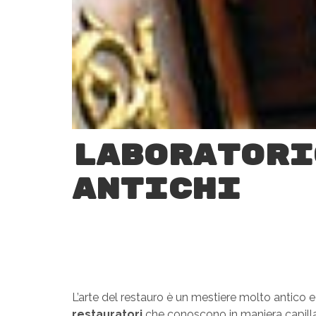
Laboratori
antichi
L’arte del restauro è un mestiere molto antico 
restauratori
che conoscono in maniera capillar