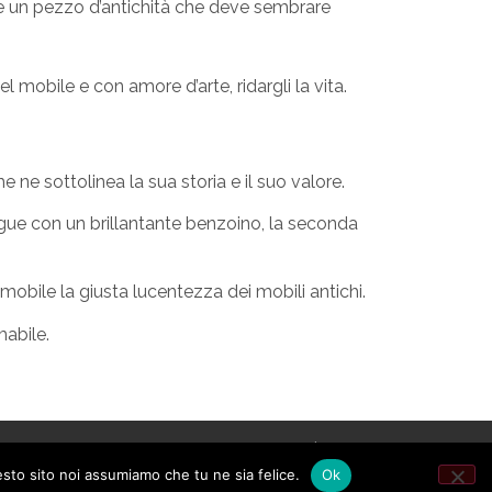
nere un pezzo d’antichità che deve sembrare
 mobile e con amore d’arte, ridargli la vita.
 ne sottolinea la sua storia e il suo valore.
egue con un brillantante benzoino, la seconda
mobile la giusta lucentezza dei mobili antichi.
mabile.
Tutti i diritti riservati |
esto sito noi assumiamo che tu ne sia felice.
Ok
martestart.it© 2022