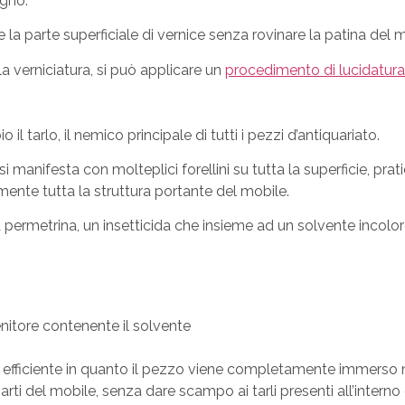
egno.
are la parte superficiale di vernice senza rovinare la patina del
la verniciatura, si può applicare un
procedimento di lucidatura
il tarlo, il nemico principale di tutti i pezzi d’antiquariato.
manifesta con molteplici forellini su tutta la superficie, prati
lmente tutta la struttura portante del mobile.
la permetrina, un insetticida che insieme ad un solvente incol
nitore contenente il solvente
efficiente in quanto il pezzo viene completamente immerso n
ti del mobile, senza dare scampo ai tarli presenti all’interno 